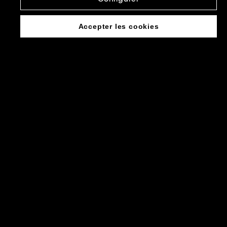
Accepter les cookies
La Guinguette des Grandes-
Serres by Justine Piluso est
ouverte tout l'été !
La Guinguette des Grandes-Serres réouvre tout l'été en
collaboration avec la cheffe Justine Piluso, ancienne
candidate de top chef.