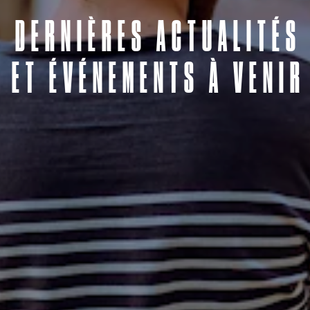
D
E
R
N
I
È
R
E
S
A
C
T
U
A
L
I
T
É
S
E
T
É
V
É
N
E
M
E
N
T
S
À
V
E
N
I
R